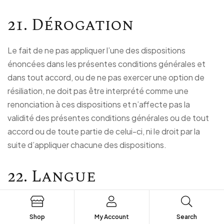
21. Dérogation
Le fait de ne pas appliquer l’une des dispositions
énoncées dans les présentes conditions générales et
dans tout accord, ou de ne pas exercer une option de
résiliation, ne doit pas être interprété comme une
renonciation à ces dispositions et n’affecte pas la
validité des présentes conditions générales ou de tout
accord ou de toute partie de celui-ci, ni le droit par la
suite d’appliquer chacune des dispositions.
22. Langue
Les présentes conditions générales seront traduites
exclusivement en Français. Toutes les notifications et la
Shop
My Account
Search