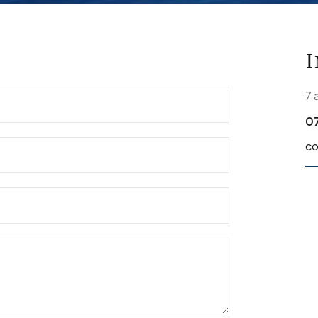
7 
07
c