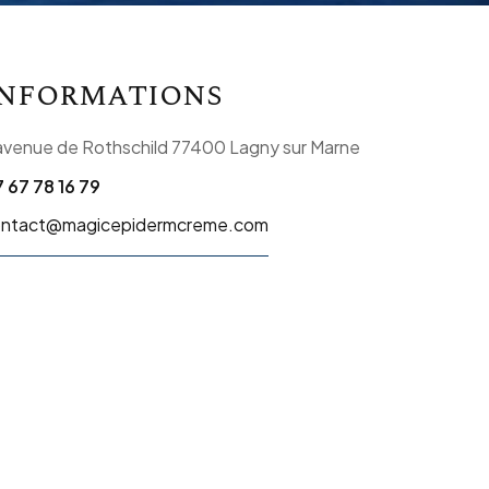
Informations
avenue de Rothschild 77400 Lagny sur Marne
 67 78 16 79
ontact@magicepidermcreme.com